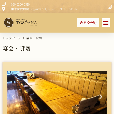
050-5266-0319
東京都武蔵野市吉祥寺本町2-12-13 TNコラムビル2F
WEB予約
トップページ
宴会・貸切
宴会・貸切