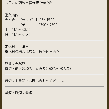
京王井の頭線吉祥寺駅 徒歩4分
営業時間：
火～金 【ランチ】11:15～15:00
【ディナー】17:00～23:00
土 11:15～23:00
日 11:15～22:30
定休日：月曜日
※祝日の場合は営業、振替休日あり
席数：全50席
貸切可能人数50名（立食時は60名～70名迄）
貸切：お電話でお問い合わせください。
禁煙・喫煙：禁煙