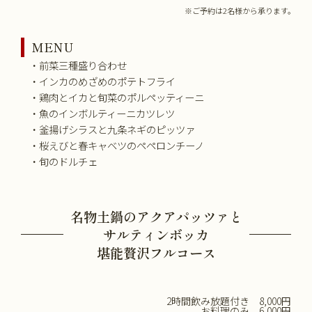
※ご予約は2名様から承ります。
MENU
・前菜三種盛り合わせ
・インカのめざめのポテトフライ
・鶏肉とイカと旬菜のポルペッティーニ
・魚のインボルティーニカツレツ
・釜揚げシラスと九条ネギのピッツァ
・桜えびと春キャベツのペペロンチーノ
・旬のドルチェ
名物土鍋のアクアパッツァと
サルティンボッカ
堪能贅沢フルコース
2時間飲み放題付き 8,000円
お料理のみ 6,000円