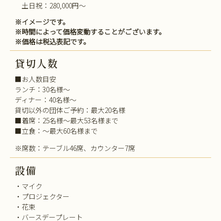
土日祝：280,000円～
※イメージです。
※時間によって価格変動することがございます。
※価格は税込表記です。
貸切人数
■お人数目安
ランチ：30名様～
ディナー：40名様～
貸切以外の団体ご予約：最大20名様
■着席：25名様～最大53名様まで
■立食：～最大60名様まで
※席数：テーブル46席、カウンター7席
設備
・マイク
・プロジェクター
・花束
・バースデープレート